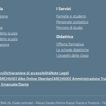
la
I Servizi
zione
Famiglie e studenti
Personale scolastico
ne
Percorsi di studio
della scuola
Didattica
della scuola
Offerta formativa
azione
Le schede didattiche
I progetti delle classi
icy
Dichiarazione di accessibilità
Note Legali
ARCHIVIO] Albo Online Oberdan
[ARCHIVIO] Amministrazione Tra
t. Emanuele/Dante
 ROMA 26, (Sede centrale) - Plesso Sandro Pertini Piazza Trieste e Trento 