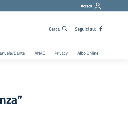
Accedi
Cerca
Seguici su:
Emanuele/Dante
ANAC
Privacy
Albo Online
enza”