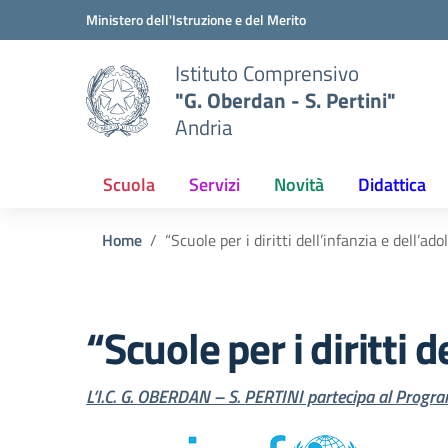
Vai ai contenuti
Vai al menu di navigazione
Vai al footer
Ministero dell'Istruzione e del Merito
Istituto Comprensivo
"G. Oberdan - S. Pertini"
Andria
Scuola
Servizi
Novità
Didattica
Home
“Scuole per i diritti dell’infanzia e dell’ad
“Scuole per i diritti 
L’I.C. G. OBERDAN – S. PERTINI partecipa al Programm