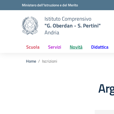
Vai ai contenuti
Vai al menu di navigazione
Vai al footer
Ministero dell'Istruzione e del Merito
Istituto Comprensivo
"G. Oberdan - S. Pertini"
Andria
Scuola
Servizi
Novità
Didattica
Home
Iscrizioni
Arg