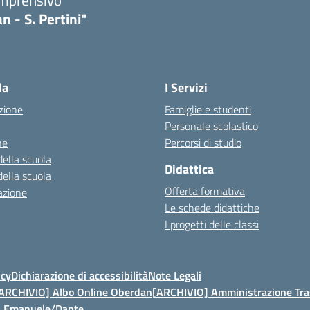
omprensivo
n - S. Pertini"
la
I Servizi
zione
Famiglie e studenti
Personale scolastico
ne
Percorsi di studio
della scuola
Didattica
della scuola
Offerta formativa
azione
Le schede didattiche
I progetti delle classi
icy
Dichiarazione di accessibilità
Note Legali
ARCHIVIO] Albo Online Oberdan
[ARCHIVIO] Amministrazione Tra
t. Emanuele/Dante