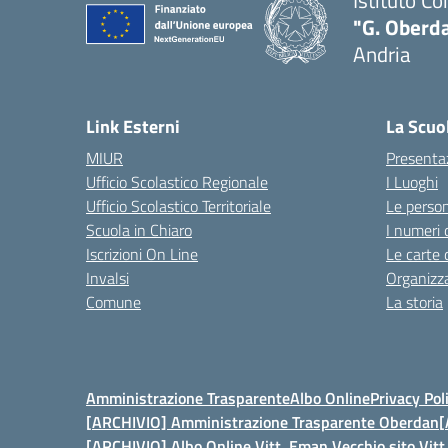
Istituto C
"G. Oberda
Andria
Link Esterni
La Scuo
MIUR
Presenta
Ufficio Scolastico Regionale
I Luoghi
Ufficio Scolastico Territoriale
Le perso
Scuola in Chiaro
I numeri 
Iscrizioni On Line
Le carte 
Invalsi
Organizz
Comune
La storia
Amministrazione Trasparente
Albo Online
Privacy Pol
[ARCHIVIO] Amministrazione Trasparente Oberdan
[
[ARCHIVIO] Albo Online Vitt. Eman.
Vecchio sito Vit