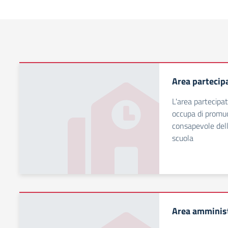
Area partecipa
L'area partecipat
occupa di promuo
consapevole dell
scuola
Area amminist