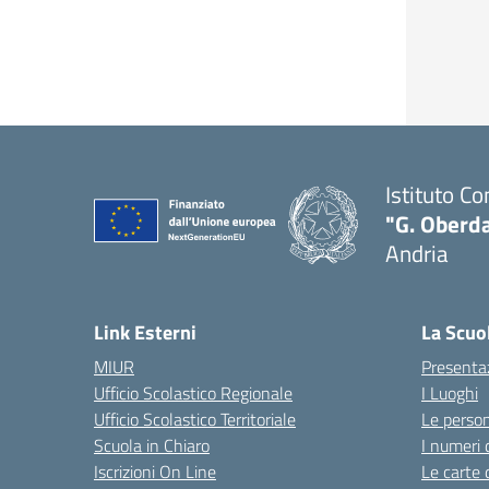
Istituto C
"G. Oberda
Andria
Link Esterni
La Scuo
MIUR
Presenta
Ufficio Scolastico Regionale
I Luoghi
Ufficio Scolastico Territoriale
Le perso
Scuola in Chiaro
I numeri 
Iscrizioni On Line
Le carte 