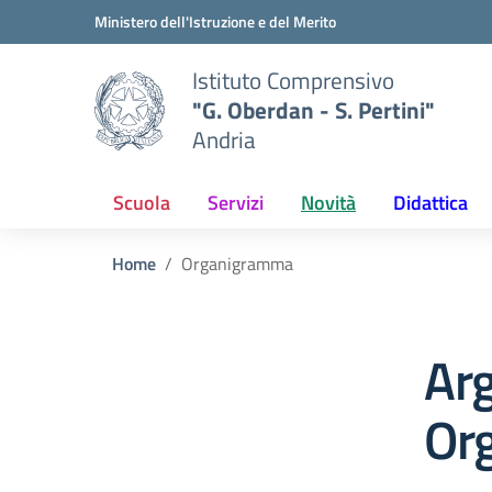
Vai ai contenuti
Vai al menu di navigazione
Vai al footer
Ministero dell'Istruzione e del Merito
Istituto Comprensivo
"G. Oberdan - S. Pertini"
Andria
Scuola
Servizi
Novità
Didattica
Home
Organigramma
Ar
Or