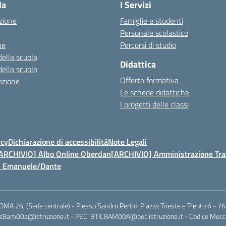
la
I Servizi
zione
Famiglie e studenti
Personale scolastico
ne
Percorsi di studio
della scuola
Didattica
della scuola
Offerta formativa
azione
Le schede didattiche
I progetti delle classi
icy
Dichiarazione di accessibilità
Note Legali
ARCHIVIO] Albo Online Oberdan
[ARCHIVIO] Amministrazione Tra
t. Emanuele/Dante
 ROMA 26, (Sede centrale) - Plesso Sandro Pertini Piazza Trieste e Trento 
 btic8am00a@istruzione.it - PEC: BTIC8AM00A@pec.istruzione.it - Codice Me