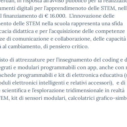
berdan
,
in risposta all’avviso pubblico per la realizzazi
trumenti digitali per l’apprendimenoto delle STEM, nel
l finanziamento di € 16.000. L’innovazione delle
nto delle STEM nella scuola rappresenta una sfida
cacia didattica e per l’acquisizione delle competenze
nze di comunicazione e collaborazione, delle capacità
tà al cambiamento, di pensiero critico.
uisto di attrezzature per l’insegnamento del coding e d
ntegrati e modulari programmabili con app, anche con
 schede programmabili e kit di elettronica educativa 
li elettronici intelligenti e relativi accessori), e di
 scientifica e l’esplorazione tridimensionale in realtà
TEM, kit di sensori modulari, calcolatrici grafico-simb