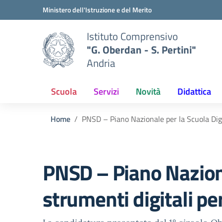
Vai ai contenuti
Vai al menu di navigazione
Vai al footer
Ministero dell'Istruzione e del Merito
Istituto Comprensivo
"G. Oberdan - S. Pertini"
Andria
Scuola
Servizi
Novità
Didattica
Home
PNSD – Piano Nazionale per la Scuola Digi
PNSD – Piano Nazional
strumenti digitali p