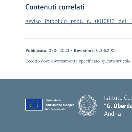
Contenuti correlati
Avviso_Pubblico_prot._n._0010812_del_
Pubblicato:
07.06.2023
-
Revisione:
07.06.2023
Eccetto dove diversamente specificato, questo articolo 
Istituto C
"G. Oberda
Andria