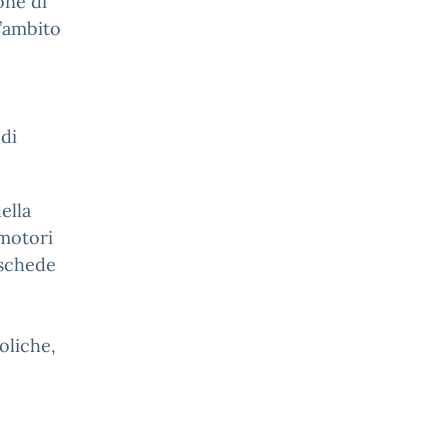
one di
l’ambito
 di
ella
 motori
(schede
oliche,