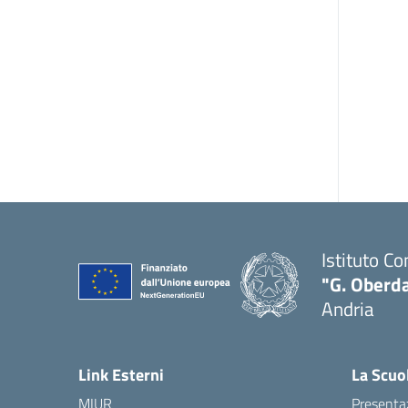
Istituto C
"G. Oberda
Andria
Link Esterni
La Scuo
MIUR
Presenta