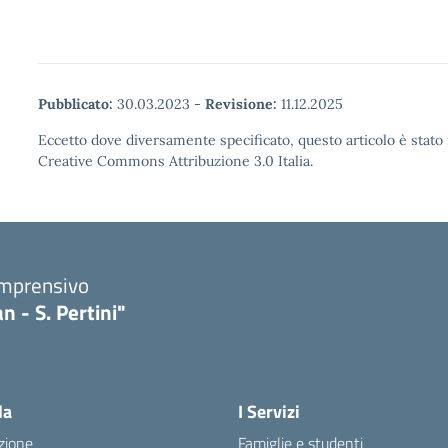
Pubblicato:
30.03.2023
-
Revisione:
11.12.2025
Eccetto dove diversamente specificato, questo articolo è stato 
Creative Commons Attribuzione 3.0 Italia.
omprensivo
n - S. Pertini"
la
I Servizi
zione
Famiglie e studenti