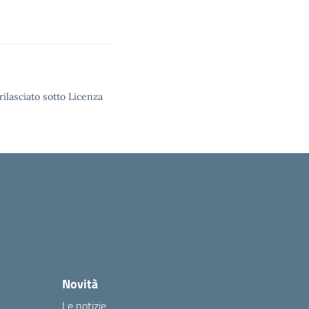
rilasciato sotto Licenza
Novità
Le notizie