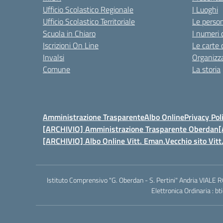
Ufficio Scolastico Regionale
I Luoghi
Ufficio Scolastico Territoriale
Le perso
Scuola in Chiaro
I numeri 
Iscrizioni On Line
Le carte 
Invalsi
Organizz
Comune
La storia
Amministrazione Trasparente
Albo Online
Privacy Pol
[ARCHIVIO] Amministrazione Trasparente Oberdan
[
[ARCHIVIO] Albo Online Vitt. Eman.
Vecchio sito Vit
Istituto Comprensivo "G. Oberdan - S. Pertini" Andria VIALE
Elettronica Ordinaria :