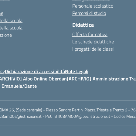
Personale scolastico
ne
Percorsi di studio
della scuola
Didattica
della scuola
Offerta formativa
azione
Le schede didattiche
I progetti delle classi
icy
Dichiarazione di accessibilità
Note Legali
ARCHIVIO] Albo Online Oberdan
[ARCHIVIO] Amministrazione Tra
t. Emanuele/Dante
 ROMA 26, (Sede centrale) - Plesso Sandro Pertini Piazza Trieste e Trento 
 btic8am00a@istruzione.it - PEC: BTIC8AM00A@pec.istruzione.it - Codice Me