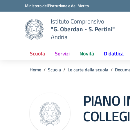
Vai ai contenuti
Vai al menu di navigazione
Vai al footer
Ministero dell'Istruzione e del Merito
Istituto Comprensivo
"G. Oberdan - S. Pertini"
Andria
Scuola
Servizi
Novità
Didattica
Home
Scuola
Le carte della scuola
Docume
PIANO 
COLLEGI