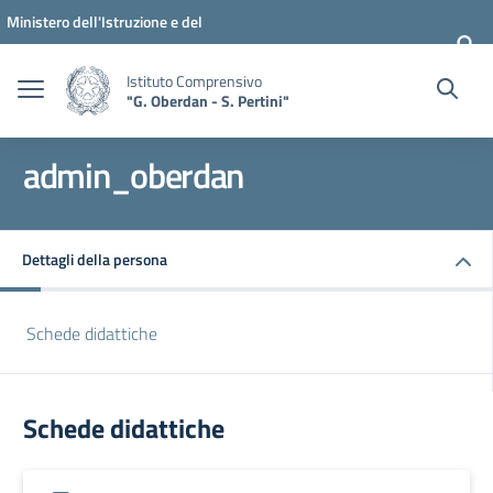
Vai ai contenuti
Vai al menu di navigazione
Vai al footer
Ministero dell'Istruzione e del
Merito
Istituto Comprensivo
"G. Oberdan - S. Pertini"
admin_oberdan
Dettagli della persona
Schede didattiche
Schede didattiche