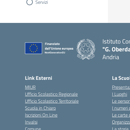
Servizi
Istituto C
"G. Oberda
Andria
Link Esterni
La Scuo
MIUR
Presenta
Ufficio Scolastico Regionale
I Luoghi
Ufficio Scolastico Territoriale
Le perso
Scuola in Chiaro
I numeri 
Iscrizioni On Line
Le carte 
Invalsi
Organizz
Comune
La storia