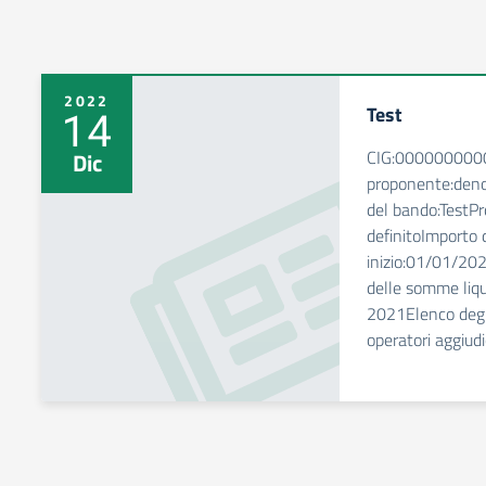
2022
Test
14
CIG:0000000000
Dic
proponente:den
del bando:TestPr
definitoImporto d
inizio:01/01/20
delle somme liqu
2021Elenco degli
operatori aggiudi