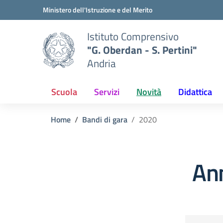
Vai ai contenuti
Vai al menu di navigazione
Vai al footer
Ministero dell'Istruzione e del Merito
Istituto Comprensivo
"G. Oberdan - S. Pertini"
Andria
Scuola
Servizi
Novità
Didattica
Home
Bandi di gara
2020
An