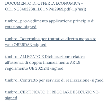
DOCUMENTO DI OFFERTA ECONOMICA –
OE_NG3402238_L0_NP412969.pdf-1.p7m(1)
timbro_provvedimento applicazione principio di
rotazione-signed
timbro_Determina per trattativa diretta mepa sito
web OBERDAN-signed
timbro_ALLEGATO E Dichiarazione relativa
all’assenza di doppio finanziamento ART.9
regolamento UE 2021241-signed
timbro_Contratto per servizio di realizzazione-signed
timbro_CERTIFICATO DI REGOLARE ESECUZIONE-
signed