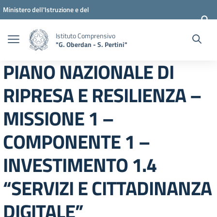
Vai ai contenuti
Vai al menu di navigazione
Vai al footer
Ministero dell'Istruzione e del
Merito
Istituto Comprensivo
"G. Oberdan - S. Pertini"
PIANO NAZIONALE DI
RIPRESA E RESILIENZA –
MISSIONE 1 –
COMPONENTE 1 –
INVESTIMENTO 1.4
“SERVIZI E CITTADINANZA
DIGITALE”